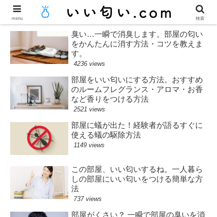
menu
検索
臭い…一瞬で消臭します。部屋の匂い
をかんたんに消す方法・コツを教えま
す。
4236 views
部屋をいい匂いにする方法。おすすめ
のルームフレグランス・アロマ・お香
など香りをつける方法
2521 views
部屋に蟻が出た！経験者が語るすぐに
使える蟻の駆除方法
1149 views
この部屋、いい匂いするね。一人暮ら
しの部屋にいい匂いをつける簡単な方
法
737 views
部屋がくさい？ 一瞬で部屋の臭いを消