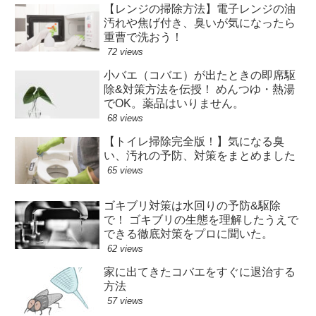
【レンジの掃除方法】電子レンジの油
汚れや焦げ付き、臭いが気になったら
重曹で洗おう！
72 views
小バエ（コバエ）が出たときの即席駆
除&対策方法を伝授！ めんつゆ・熱湯
でOK。薬品はいりません。
68 views
【トイレ掃除完全版！】気になる臭
い、汚れの予防、対策をまとめました
65 views
ゴキブリ対策は水回りの予防&駆除
で！ ゴキブリの生態を理解したうえで
できる徹底対策をプロに聞いた。
62 views
家に出てきたコバエをすぐに退治する
方法
57 views