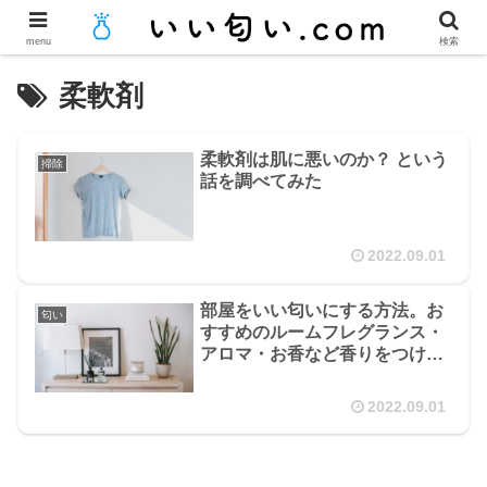
menu
検索
柔軟剤
柔軟剤は肌に悪いのか？ という
掃除
話を調べてみた
2022.09.01
部屋をいい匂いにする方法。お
匂い
すすめのルームフレグランス・
アロマ・お香など香りをつける
方法
2022.09.01